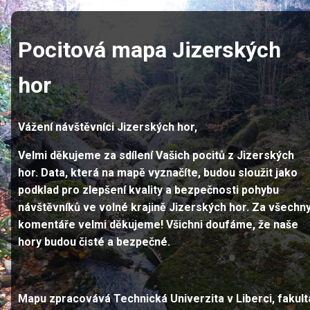
Pocitová mapa Jizerských
hor
Vážení návštěvníci Jizerských hor,
Velmi děkujeme za sdílení Vašich pocitů z Jizerských
hor. Data, která na mapě vyznačíte, budou sloužit jako
podklad pro zlepšení kvality a bezpečnosti pohybu
návštěvníků ve volné krajině Jizerských hor. Za všechn
komentáře velmi děkujeme! Všichni doufáme, že naše
hory budou čisté a bezpečné.
Mapu zpracovává Technická Univerzita v Liberci, fakult